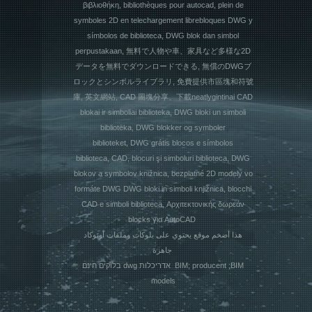
βιβλιοθήκη, bibliothèques pour autocad, plein de
symboles 2D en telechargement librebloques DWG y
símbolos de biblioteca, DWG blok dan simbol
perpustakaan, 無料で人物や車、家具など多様な2D
データを無料でダウンロードできる, 無償のDWGブ
ロックとシンボルライブラリ, 免費提供市區塊和符號
庫, 英文網站, CAD 圖塊分享、下載neatlygintinai CAD
blokai ir simboliai biblioteka, DWG bloki un simboli
bibliotēka, DWG blokker og symboler
biblioteket, DWG grátis blocos e símbolos
biblioteca, CAD, blocuri şi simboluri biblioteca, DWG
blokov a symbolov knižnica, bezplatné 2D modely vo
formáte DWG DWG bloki in simboli knjižnica, blocchi
CAD e simboli biblioteca, Αρχιτεκτονικής δωρεάν
blocks για AutoCAD
هذا أضخم موقع يحتوي على بلوكات وملفات أوتوكاد
جاهزة
בלוקים חינם dwg אדריכלות BIM; producent ;BIM
models