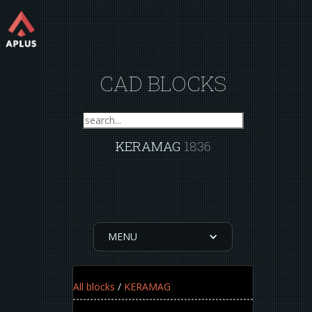
CAD BLOCKS
KERAMAG
1836
MENU
All blocks
/
KERAMAG