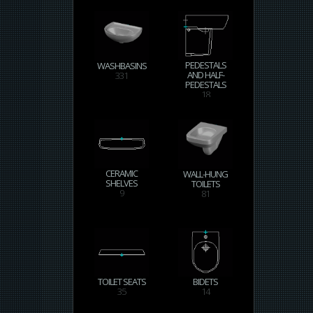
PEDESTALS
WASHBASINS
AND HALF-
331
PEDESTALS
18
CERAMIC
WALL-HUNG
SHELVES
TOILETS
9
81
TOILET SEATS
BIDETS
35
14