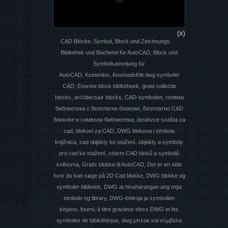
49
(x)
CAD Blöcke, Symbol, Block und Zeichnungs
Bibliothek und Bücherei für AutoCAD, Block und
Symbolsammlung für
AutoCAD, Kostenlos, Kostnadsfritt dwg symboler
CAD, Enorme block bibliotheek, grote collectie
blocks, architectuur blocks, CAD-symbolen, голяма
библиотека с безплатни блокове, Безплатно CAD
блокове и символи библиотека, doslovce svašta za
cad, blokovi za CAD, DWG blokova i simbola
knjižnica, cad objekty ke stažení, objekty a symboly
pro cad ke stažení, zdarm CAD bloků a symbolů
knihovna, Gratis blokke til AutoCAD, Det er en side
hvor du kan søge på 2D Cad blokke, DWG blokke og
symboler bibliotek, DWG at hinaharangan ang mga
simbolo ng library, DWG-lohkoja ja symbolien
kirjasto, fourni, à titre gracieux blocs DWG et les
symboles de bibliothèque, dwg μπλοκ και σύμβολα