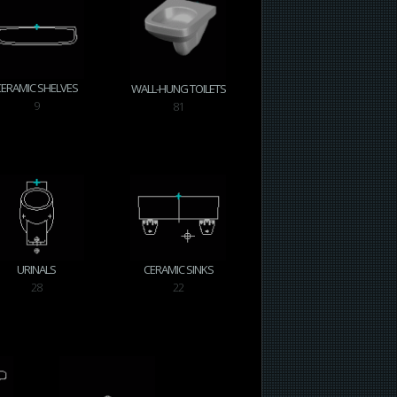
CERAMIC SHELVES
WALL-HUNG TOILETS
9
81
URINALS
CERAMIC SINKS
28
22