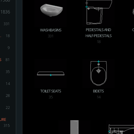
1836
331
PEDESTALS AND
WASHBASINS
HALF-PEDESTALS
.
18
331
18
9
S
81
35
14
TOILET SEATS
BIDETS
28
35
14
22
URE
315