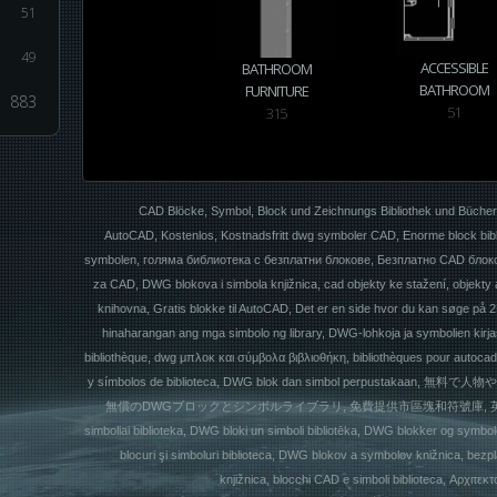
.
51
49
ACCESSIBLE
BATHROOM
BATHROOM
FURNITURE
883
51
315
CAD Blöcke, Symbol, Block und Zeichnungs Bibliothek und Büche
AutoCAD, Kostenlos, Kostnadsfritt dwg symboler CAD, Enorme block biblio
symbolen, голяма библиотека с безплатни блокове, Безплатно CAD блоков
za CAD, DWG blokova i simbola knjižnica, cad objekty ke stažení, objekt
knihovna, Gratis blokke til AutoCAD, Det er en side hvor du kan søge på
hinaharangan ang mga simbolo ng library, DWG-lohkoja ja symbolien kirjas
bibliothèque, dwg μπλοκ και σύμβολα βιβλιοθήκη, bibliothèques pour autoca
y símbolos de biblioteca, DWG blok dan simbol perpus
無償のDWGブロックとシンボルライブラリ, 免費提供市區塊和符號庫, 英文網站, CAD
simboliai biblioteka, DWG bloki un simboli bibliotēka, DWG blokker og symbol
blocuri şi simboluri biblioteca, DWG blokov a symbolov knižnica, be
knjižnica, blocchi CAD e simboli biblioteca, Αρχιτ