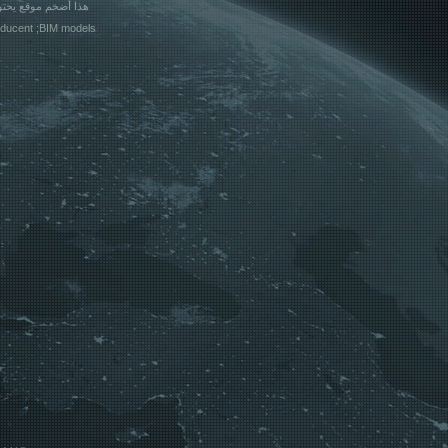
هذا أضخم موقع يحتوي على بلوكات وملفات أوتوكاد جاهزة
אדריכלות BIM; producent ;BIM models