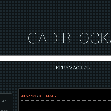
CAD BLOCK
KERAMAG
1836
All blocks
/
KERAMAG
471
7588