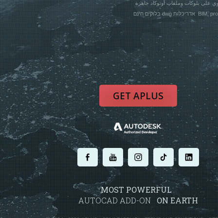
בלוקים חינם dwg 
GET APLUS
.
.
.
.
.
MOST POWERFUL
AUTOCAD ADD-ON
ON EARTH