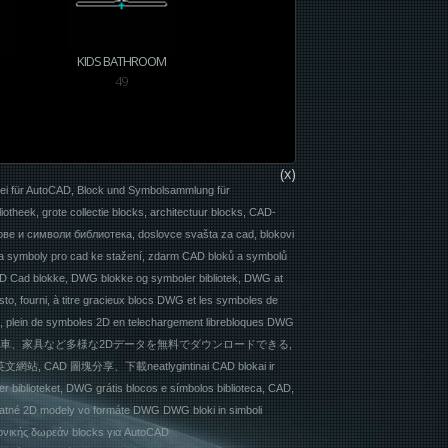
KIDS BATHROOM
49
(x)
rei für AutoCAD, Block und Symbolsammlung für
theek, grote collectie blocks, architectuur blocks, CAD-
е и символи библиотека, doslovce svašta za cad, blokovi
y a symboly pro cad ke stažení, zdarm CAD bloků a symbolů
 2D Cad blokke, DWG blokke og symboler bibliotek, DWG at
to, fourni, à titre gracieux blocs DWG et les symboles de
d, plein de symboles 2D en telechargement librebloques DWG
takaan, 無料で人物や車、家具など多様な2Dデータを無料でダウンロードできる,
 圖塊分享、下載neatlygintinai CAD blokai ir
er biblioteket, DWG grátis blocos e símbolos biblioteca, CAD,
zplatné 2D modely vo formáte DWG DWG bloki in simboli
εκτονικής δωρεάν blocks για AutoCAD