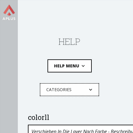
HELP
HELP MENU
CATEGORIES
colorll
Verschieben In Die Layer Nach Farbe
- Beschreib