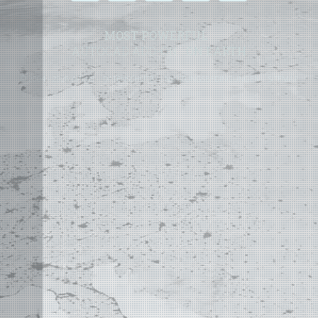
MOST POWERFUL
AUTOCAD ADD-ON
ON EARTH
©
2004 - 2026 APLUS ·
DATENSCHUTZ
·
NUTZUNGSBEDINGUNGEN
·
SITEMAP