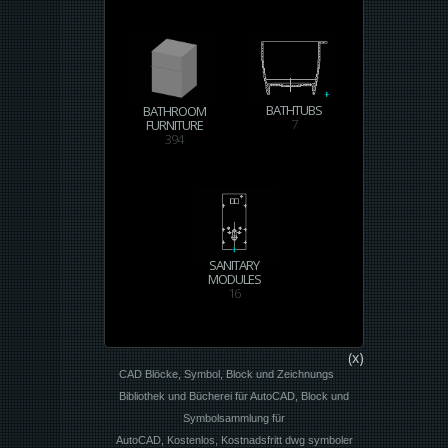
BATHTUBS
BATHROOM
7
FURNITURE
394
SANITARY
MODULES
16
(x)
CAD Blöcke, Symbol, Block und Zeichnungs
Bibliothek und Bücherei für AutoCAD, Block und
Symbolsammlung für
AutoCAD, Kostenlos, Kostnadsfritt dwg symboler