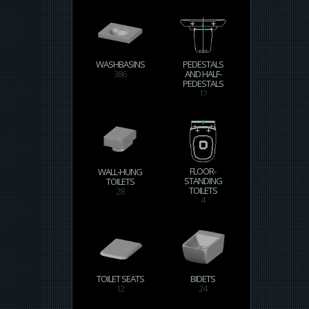
WASHBASINS
PEDESTALS
386
AND HALF-
PEDESTALS
12
FLOOR-
WALL-HUNG
STANDING
TOILETS
TOILETS
28
4
TOILET SEATS
BIDETS
12
24