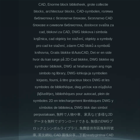
CAD, Enorme block bibliotheek, grote collectie
blocks, architectuur blocks, CAD-symbolen, голяма
библиотека с безплатни блокове, Безплатно CAD
блокове и символи библиотека, doslovce svašta za
cad, blokovi za CAD, DWG blokova i simbola
knjižnica, cad objekty ke stažení, objekty a symboly
pro cad ke stažení, zdarm CAD bloků a symbolů
knihovna, Gratis blokke til AutoCAD, Det er en side
hvor du kan søge på 2D Cad blokke, DWG blokke og
symboler bibliotek, DWG at hinaharangan ang mga
simbolo ng library, DWG-lohkoja ja symbolien
kirjasto, fourni, à titre gracieux blocs DWG et les
symboles de bibliothèque, dwg μπλοκ και σύμβολα
βιβλιοθήκη, bibliothèques pour autocad, plein de
symboles 2D en telechargement librebloques DWG y
símbolos de biblioteca, DWG blok dan simbol
perpustakaan, 無料で人物や車、家具など多様な2D
データを無料でダウンロードできる, 無償のDWGブ
ロックとシンボルライブラリ, 免費提供市區塊和符號
庫, 英文網站, CAD 圖塊分享、下載neatlygintinai CAD