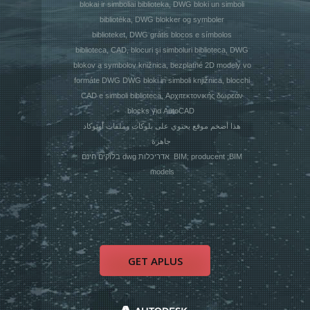
blokai ir simboliai biblioteka, DWG bloki un simboli
bibliotēka, DWG blokker og symboler
biblioteket, DWG grátis blocos e símbolos
biblioteca, CAD, blocuri şi simboluri biblioteca, DWG
blokov a symbolov knižnica, bezplatné 2D modely vo
formáte DWG DWG bloki in simboli knjižnica, blocchi
CAD e simboli biblioteca, Αρχιτεκτονικής δωρεάν
blocks για AutoCAD
هذا أضخم موقع يحتوي على بلوكات وملفات أوتوكاد
جاهزة
בלוקים חינם dwg אדריכלות BIM; producent ;BIM
models
GET APLUS