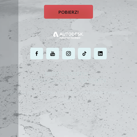
POBIERZ!
.
.
.
.
.
MOST POWERFUL
AUTOCAD ADD-ON
ON EARTH
©
2004 - 2026 APLUS ·
POLITYKA PRYWATNOŚCI
·
WARUNKI UŻYTKOWANIA
·
MAPA
STRONY