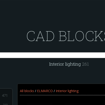
CAD BLOCK
Interior lighting
261
All blocks
/
ELMARCO
/
Interior lighting
471
210