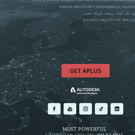
blocuri şi simboluri biblioteca, DWG blokov a symbolov knižnica, be
knjižnica, blocchi CAD e simboli biblioteca, Αρχιτ
בלוקים חינם dwg 
GET APLUS
.
.
.
.
.
MOST POWERFUL