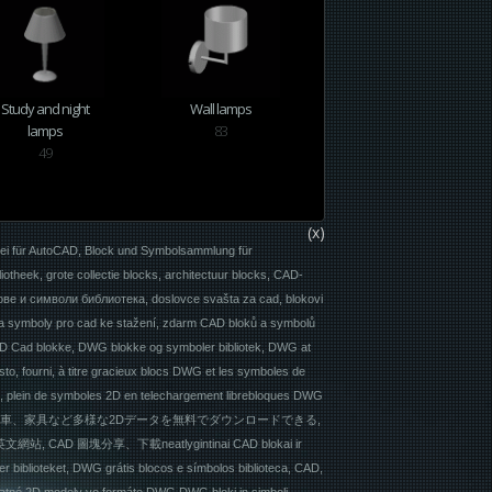
Study and night
Wall lamps
lamps
83
49
(x)
rei für AutoCAD, Block und Symbolsammlung für
theek, grote collectie blocks, architectuur blocks, CAD-
е и символи библиотека, doslovce svašta za cad, blokovi
y a symboly pro cad ke stažení, zdarm CAD bloků a symbolů
 2D Cad blokke, DWG blokke og symboler bibliotek, DWG at
to, fourni, à titre gracieux blocs DWG et les symboles de
d, plein de symboles 2D en telechargement librebloques DWG
takaan, 無料で人物や車、家具など多様な2Dデータを無料でダウンロードできる,
 圖塊分享、下載neatlygintinai CAD blokai ir
er biblioteket, DWG grátis blocos e símbolos biblioteca, CAD,