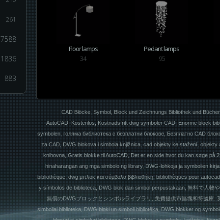
261
7588
Floor lamps
Pedant lamps
1836
34
95
883
CAD Blöcke, Symbol, Block und Zeichnungs Bibliothek und Büche
AutoCAD, Kostenlos, Kostnadsfritt dwg symboler CAD, Enorme block biblio
symbolen, голяма библиотека с безплатни блокове, Безплатно CAD блоков
za CAD, DWG blokova i simbola knjižnica, cad objekty ke stažení, objekt
knihovna, Gratis blokke til AutoCAD, Det er en side hvor du kan søge på
hinaharangan ang mga simbolo ng library, DWG-lohkoja ja symbolien kirjas
bibliothèque, dwg μπλοκ και σύμβολα βιβλιοθήκη, bibliothèques pour autoca
y símbolos de biblioteca, DWG blok dan simbol perpus
無償のDWGブロックとシンボルライブラリ, 免費提供市區塊和符號庫, 英文網站, CAD
simboliai biblioteka, DWG bloki un simboli bibliotēka, DWG blokker og symbol