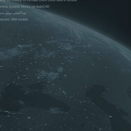
zplatné 2D modely vo formáte DWG DWG bloki in simboli
εκτονικής δωρεάν blocks για AutoCAD
هذا أضخم موقع يحتوي على بلوكات وملفات أوتوكاد جاهزة
אדריכלות BIM; producent ;BIM models