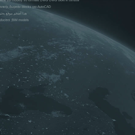
zplatné 2D modely vo formáte DWG DWG bloki in simboli
εκτονικής δωρεάν blocks για AutoCAD
هذا أضخم موقع يحتوي على بلوكات وملفات أوتوكاد جاهزة
אדריכלות BIM; producent ;BIM models