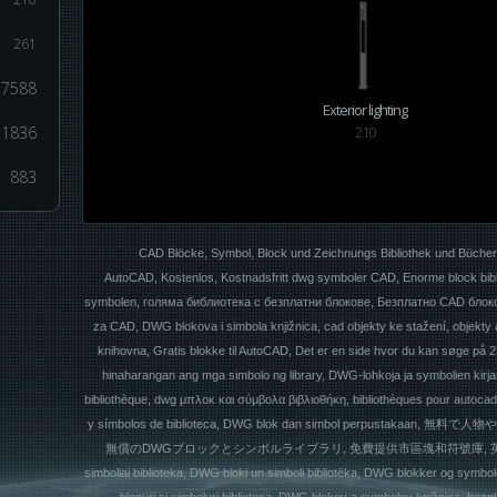
261
7588
Exterior lighting
1836
210
883
CAD Blöcke, Symbol, Block und Zeichnungs Bibliothek und Büche
AutoCAD, Kostenlos, Kostnadsfritt dwg symboler CAD, Enorme block biblio
symbolen, голяма библиотека с безплатни блокове, Безплатно CAD блоков
za CAD, DWG blokova i simbola knjižnica, cad objekty ke stažení, objekt
knihovna, Gratis blokke til AutoCAD, Det er en side hvor du kan søge på
hinaharangan ang mga simbolo ng library, DWG-lohkoja ja symbolien kirjas
bibliothèque, dwg μπλοκ και σύμβολα βιβλιοθήκη, bibliothèques pour autoca
y símbolos de biblioteca, DWG blok dan simbol perpus
無償のDWGブロックとシンボルライブラリ, 免費提供市區塊和符號庫, 英文網站, CAD
simboliai biblioteka, DWG bloki un simboli bibliotēka, DWG blokker og symbol