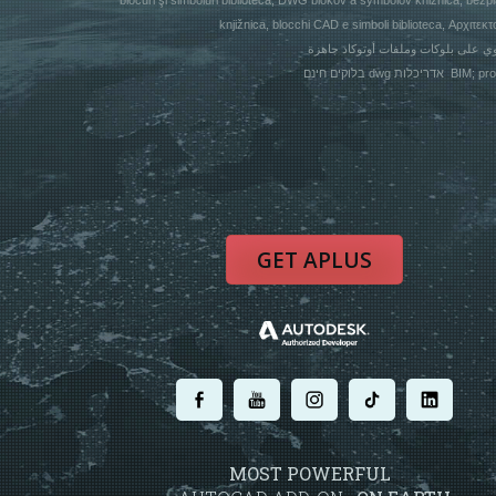
blocuri şi simboluri biblioteca, DWG blokov a symbolov knižnica, be
knjižnica, blocchi CAD e simboli biblioteca, Αρχιτ
בלוקים חינם dwg 
GET APLUS
.
.
.
.
.
MOST POWERFUL