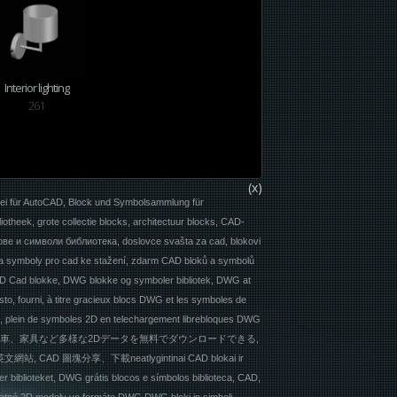
Interior lighting
261
(x)
rei für AutoCAD, Block und Symbolsammlung für
theek, grote collectie blocks, architectuur blocks, CAD-
е и символи библиотека, doslovce svašta za cad, blokovi
y a symboly pro cad ke stažení, zdarm CAD bloků a symbolů
 2D Cad blokke, DWG blokke og symboler bibliotek, DWG at
to, fourni, à titre gracieux blocs DWG et les symboles de
d, plein de symboles 2D en telechargement librebloques DWG
takaan, 無料で人物や車、家具など多様な2Dデータを無料でダウンロードできる,
 圖塊分享、下載neatlygintinai CAD blokai ir
er biblioteket, DWG grátis blocos e símbolos biblioteca, CAD,