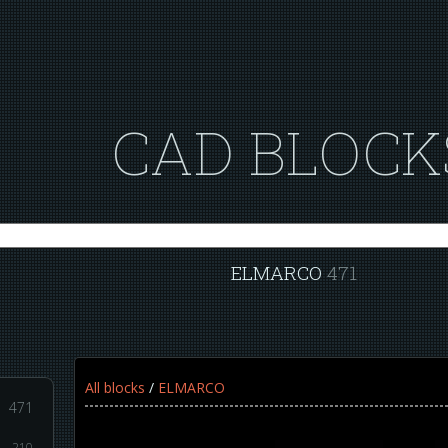
CAD BLOCK
ELMARCO
471
All blocks
/
ELMARCO
471
210