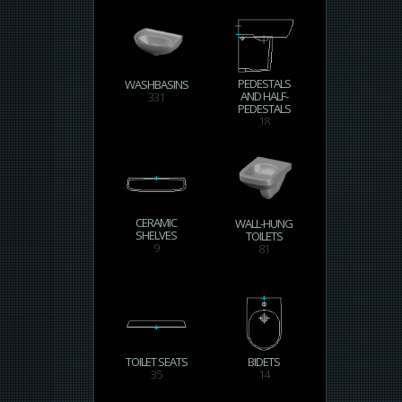
PEDESTALS
WASHBASINS
AND HALF-
331
PEDESTALS
18
CERAMIC
WALL-HUNG
SHELVES
TOILETS
9
81
TOILET SEATS
BIDETS
35
14