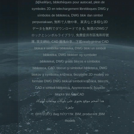
βιβλιοθήκη, bibliothèques pour autocad, plein de
symboles 2D en telechargement librebloques DWG y
símbolos de biblioteca, DWG blok dan simbol
perpustakaan, 無料で人物や車、家具など多様な2D
データを無料でダウンロードできる, 無償のDWGブ
ロックとシンボルライブラリ, 免費提供市區塊和符號
庫, 英文網站, CAD 圖塊分享、下載neatlygintinai CAD
blokai ir simboliai biblioteka, DWG bloki un simboli
bibliotēka, DWG blokker og symboler
biblioteket, DWG grátis blocos e símbolos
biblioteca, CAD, blocuri şi simboluri biblioteca, DWG
blokov a symbolov knižnica, bezplatné 2D modely vo
formáte DWG DWG bloki in simboli knjižnica, blocchi
CAD e simboli biblioteca, Αρχιτεκτονικής δωρεάν
blocks για AutoCAD
هذا أضخم موقع يحتوي على بلوكات وملفات أوتوكاد
جاهزة
בלוקים חינם dwg אדריכלות BIM; producent ;BIM
models