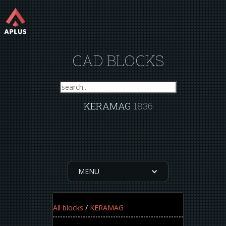
CAD BLOCKS
KERAMAG
1836
MENU
All blocks
/
KERAMAG