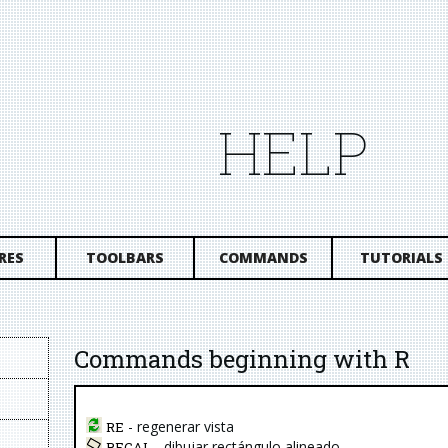
HELP
RES
TOOLBARS
COMMANDS
TUTORIALS
Commands beginning with R
- regenerar vista
RE
- dibujar rectángulo alineado
RECAL