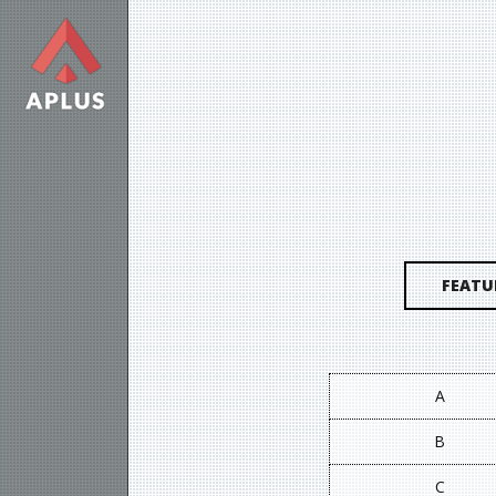
FEATU
A
B
C