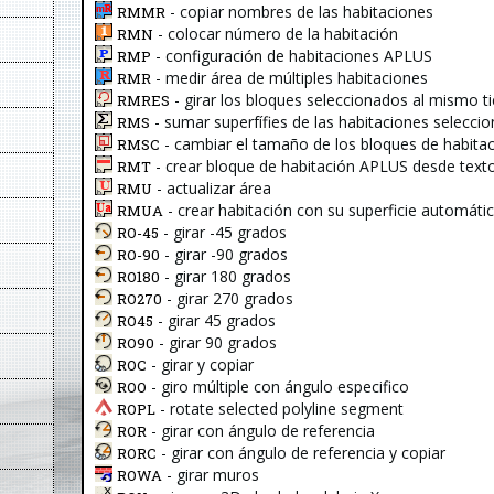
- copiar nombres de las habitaciones
RMMR
- colocar número de la habitación
RMN
- configuración de habitaciones APLUS
RMP
- medir área de múltiples habitaciones
RMR
- girar los bloques seleccionados al mismo 
RMRES
- sumar superfífies de las habitaciones selecci
RMS
- cambiar el tamaño de los bloques de habit
RMSC
- crear bloque de habitación APLUS desde text
RMT
- actualizar área
RMU
- crear habitación con su superficie automát
RMUA
- girar -45 grados
RO-45
- girar -90 grados
RO-90
- girar 180 grados
RO180
- girar 270 grados
RO270
- girar 45 grados
RO45
- girar 90 grados
RO90
- girar y copiar
ROC
- giro múltiple con ángulo especifico
ROO
- rotate selected polyline segment
ROPL
- girar con ángulo de referencia
ROR
- girar con ángulo de referencia y copiar
RORC
- girar muros
ROWA