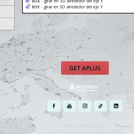
- girar en 3D alrededor del eje X
ROX
- girar en 3D alrededor del eje Y
ROY
GET APLUS
.
.
.
.
.
MOST POWERFUL
AUTOCAD ADD-ON
ON EARTH