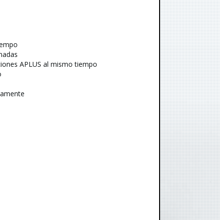
tiempo
onadas
aciones APLUS al mismo tiempo
o
icamente