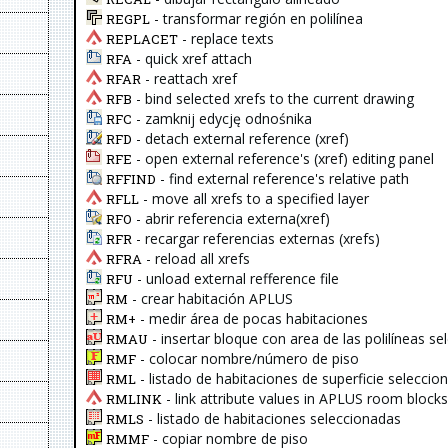
- transformar región en polilínea
REGPL
- replace texts
REPLACET
- quick xref attach
RFA
- reattach xref
RFAR
- bind selected xrefs to the current drawing
RFB
- zamknij edycję odnośnika
RFC
- detach external reference (xref)
RFD
- open external reference's (xref) editing panel
RFE
- find external reference's relative path
RFFIND
- move all xrefs to a specified layer
RFLL
- abrir referencia externa(xref)
RFO
- recargar referencias externas (xrefs)
RFR
- reload all xrefs
RFRA
- unload external refference file
RFU
- crear habitación APLUS
RM
- medir área de pocas habitaciones
RM+
- insertar bloque con area de las polilíneas 
RMAU
- colocar nombre/número de piso
RMF
- listado de habitaciones de superficie seleccio
RML
- link attribute values in APLUS room block
RMLINK
- listado de habitaciones seleccionadas
RMLS
- copiar nombre de piso
RMMF