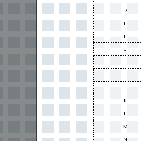
D
E
F
G
H
I
J
K
L
M
N