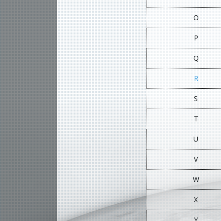
O
P
Q
R
S
T
U
V
W
X
Y