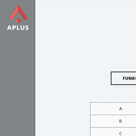
FUNK
A
B
C