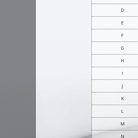
D
E
F
G
H
I
J
K
L
M
N