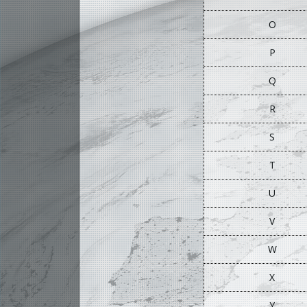
O
P
Q
R
S
T
U
V
W
X
Y