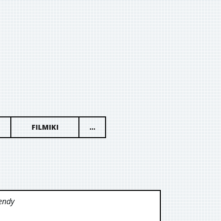
FILMIKI
...
endy