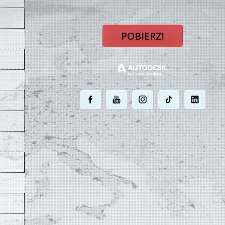
POBIERZ!
.
.
.
.
.
MOST POWERFUL
AUTOCAD ADD-ON
ON EARTH
©
2004 - 2026 APLUS ·
POLITYKA PRYWATNOŚCI
·
WARUNKI UŻYTKOWANIA
·
M