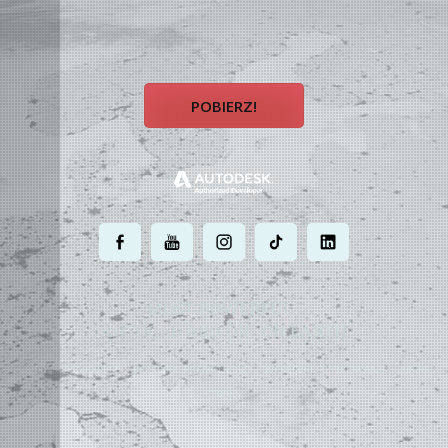
POBIERZ!
.
.
.
.
.
MOST POWERFUL
AUTOCAD ADD-ON
ON EARTH
©
2004 - 2026 APLUS ·
POLITYKA PRYWATNOŚCI
·
WARUNKI UŻYTKOWANIA
·
MAPA
STRONY