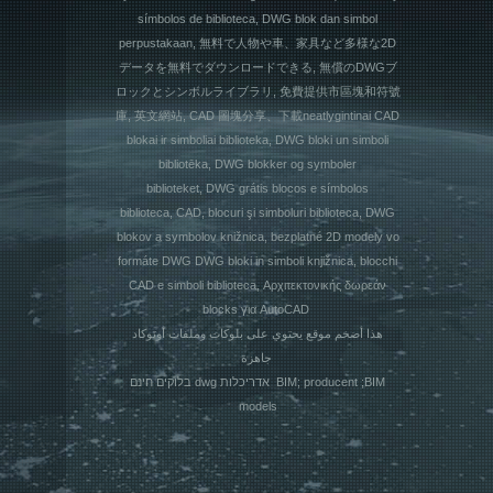
símbolos de biblioteca, DWG blok dan simbol
perpustakaan, 無料で人物や車、家具など多様な2D
データを無料でダウンロードできる, 無償のDWGブ
ロックとシンボルライブラリ, 免費提供市區塊和符號
庫, 英文網站, CAD 圖塊分享、下載neatlygintinai CAD
blokai ir simboliai biblioteka, DWG bloki un simboli
bibliotēka, DWG blokker og symboler
biblioteket, DWG grátis blocos e símbolos
biblioteca, CAD, blocuri şi simboluri biblioteca, DWG
blokov a symbolov knižnica, bezplatné 2D modely vo
formáte DWG DWG bloki in simboli knjižnica, blocchi
CAD e simboli biblioteca, Αρχιτεκτονικής δωρεάν
blocks για AutoCAD
هذا أضخم موقع يحتوي على بلوكات وملفات أوتوكاد
جاهزة
בלוקים חינם dwg אדריכלות BIM; producent ;BIM
models