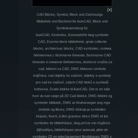
(x)
CAD Blöcke, Symbol, Block und Zeichnungs
Bibliothek und Bücherei für AutoCAD, Block und
Symbolsammlung für
AutoCAD, Kostenlos, Kostnadsfritt dwg symboler
CAD, Enorme block bibliotheek, grote collectie
blocks, architectuur blocks, CAD-symbolen, голяма
библиотека с безплатни блокове, Безплатно CAD
блокове и символи библиотека, doslovce svašta za
cad, blokovi za CAD, DWG blokova i simbola
knjižnica, cad objekty ke stažení, objekty a symboly
pro cad ke stažení, zdarm CAD bloků a symbolů
knihovna, Gratis blokke til AutoCAD, Det er en side
hvor du kan søge på 2D Cad blokke, DWG blokke og
symboler bibliotek, DWG at hinaharangan ang mga
simbolo ng library, DWG-lohkoja ja symbolien
kirjasto, fourni, à titre gracieux blocs DWG et les
symboles de bibliothèque, dwg μπλοκ και σύμβολα
βιβλιοθήκη, bibliothèques pour autocad, plein de
symboles 2D en telechargement librebloques DWG y