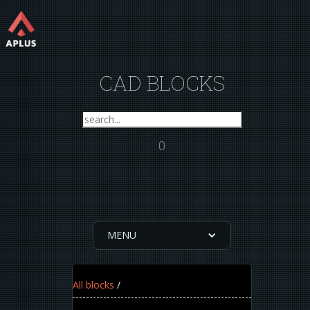
CAD BLOCKS
0
MENU
All blocks
/