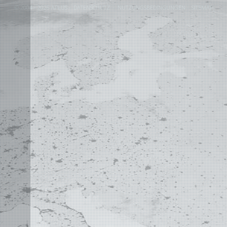
©
2004 - 2026 APLUS ·
DATENSCHUTZ
·
NUTZUNGSBEDINGUNGEN
·
SITEMAP