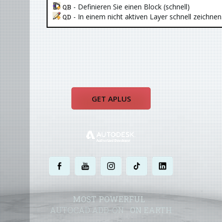
- Definieren Sie einen Block (schnell)
QB
- In einem nicht aktiven Layer schnell zeichnen
QD
GET APLUS
.
.
.
.
.
MOST POWERFUL
AUTOCAD ADD-ON
ON EARTH