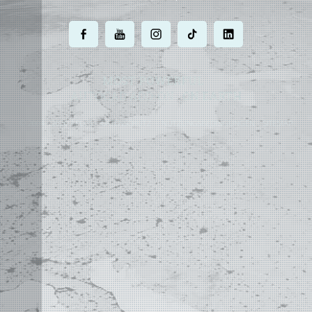
.
.
.
.
.
MOST POWERFUL
AUTOCAD ADD-ON
ON EARTH
©
2004 - 2026 APLUS ·
DATENSCHUTZ
·
NUTZUNGSBEDINGUNGEN
·
SITEMAP